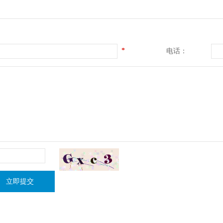
*
电话：
*