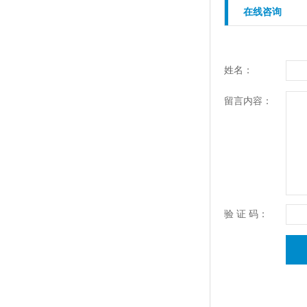
在线咨询
姓名：
留言内容：
验 证 码：