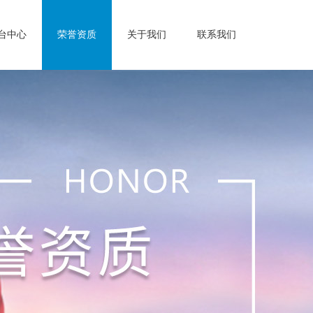
台中心
荣誉资质
关于我们
联系我们