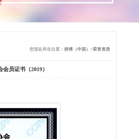
您现在所在位置：
拼搏（中国）
>
荣誉资质
会员证书（2019）