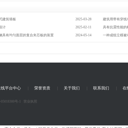
式建筑墙板
2025-03-28
建筑用带有穿线
设计
2025-02-11
具有抗震性能的
侧具有均匀面层的复合夹芯板的装置
2024-05-14
一种成组立模被
在线平台中心
|
荣誉资质
|
关于我们
|
联系我们
|
在
05018300号-1
营业执照